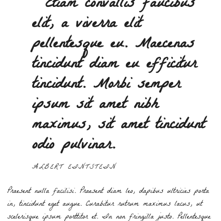
“ Etiam convallis faucibus
elit, a viverra elit
pellentesque eu. Maecenas
tincidunt diam eu efficitur
tincidunt. Morbi semper
ipsum sit amet nibh
maximus, sit amet tincidunt
odio pulvinar.
ALBERT EINTSTEIN
Praesent nulla facilisi. Praesent diam leo, dapibus ultricies porta
in, tincidunt eget augue. Curabitur rutrum maximus lacus, ut
scelerisque ipsum porttitor et. In non fringilla justo. Pellentesque