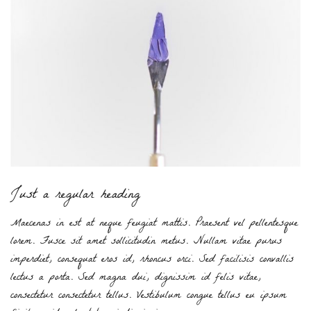
Just a regular heading
Maecenas in est at neque feugiat mattis. Praesent vel pellentesque
lorem. Fusce sit amet sollicitudin metus. Nullam vitae purus
imperdiet, consequat eros id, rhoncus orci. Sed facilisis convallis
lectus a porta. Sed magna dui, dignissim id felis vitae,
consectetur consectetur tellus. Vestibulum congue tellus eu ipsum