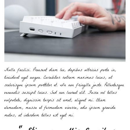
Nulla facilisi. Praesent diam leo, dapibus ultricies porta in,
tincidunt eget augue. Curabitur rutrum maximus lacus, ut
scelerisque ipsum porttitor et. In non fringilla justo. Pellentesque
venenatis suscipit lacus. Sed non laoreet elit. Fusce vel tellus
vulputate, dignissim turpis sit amet, aliquet mi. Etiam
elementum, massa et fermentum viverra, odio ipsum gravida
metus, at interdum tellus est eget mi.