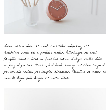
Lorem ipsum dolor sit amet, consectetur adipiscing elit.
Vestibulum porta elit a porttitor mattis. Pellentesque sit amet
fringilla mauris. Cras eu faucibus lorem. Integer mattis dolor
eu feugiat finibus. Class aptent taciti sociosqu ad litora torquent
per conubia nostra, per inceptos himenaeos. Phasellus ut metus ac
nunc tristique pellentesque vel auctor libero.