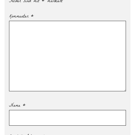
Felder sind mit
*
markiert
Kommentar
*
Name
*