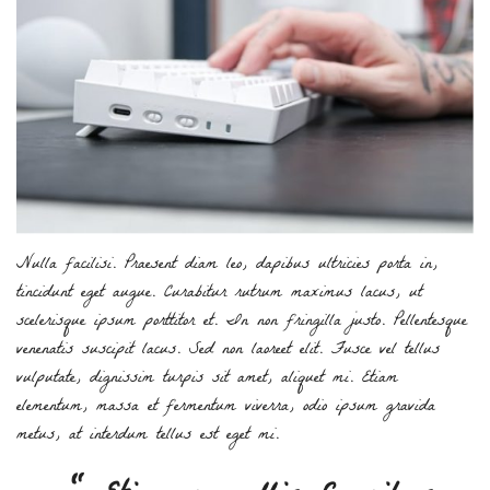
Nulla facilisi. Praesent diam leo, dapibus ultricies porta in,
tincidunt eget augue. Curabitur rutrum maximus lacus, ut
scelerisque ipsum porttitor et. In non fringilla justo. Pellentesque
venenatis suscipit lacus. Sed non laoreet elit. Fusce vel tellus
vulputate, dignissim turpis sit amet, aliquet mi. Etiam
elementum, massa et fermentum viverra, odio ipsum gravida
metus, at interdum tellus est eget mi.