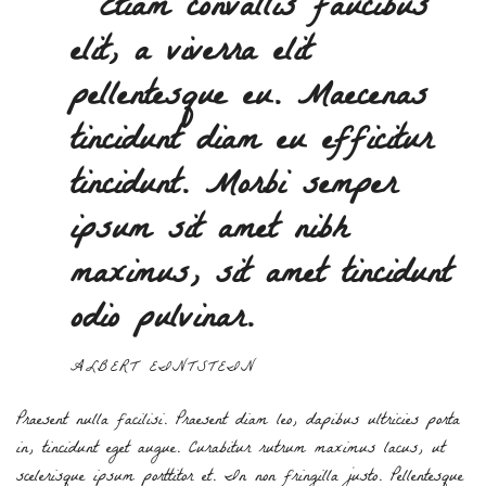
“ Etiam convallis faucibus
elit, a viverra elit
pellentesque eu. Maecenas
tincidunt diam eu efficitur
tincidunt. Morbi semper
ipsum sit amet nibh
maximus, sit amet tincidunt
odio pulvinar.
ALBERT EINTSTEIN
Praesent nulla facilisi. Praesent diam leo, dapibus ultricies porta
in, tincidunt eget augue. Curabitur rutrum maximus lacus, ut
scelerisque ipsum porttitor et. In non fringilla justo. Pellentesque