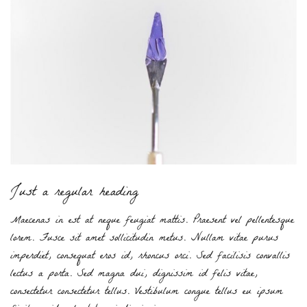
Just a regular heading
Maecenas in est at neque feugiat mattis. Praesent vel pellentesque
lorem. Fusce sit amet sollicitudin metus. Nullam vitae purus
imperdiet, consequat eros id, rhoncus orci. Sed facilisis convallis
lectus a porta. Sed magna dui, dignissim id felis vitae,
consectetur consectetur tellus. Vestibulum congue tellus eu ipsum