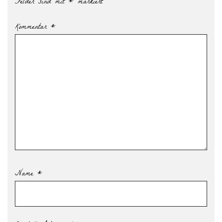
Felder sind mit
*
markiert
Kommentar
*
Name
*