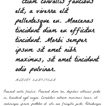
“ Etiam convallis faucibus
elit, a viverra elit
pellentesque eu. Maecenas
tincidunt diam eu efficitur
tincidunt. Morbi semper
ipsum sit amet nibh
maximus, sit amet tincidunt
odio pulvinar.
ALBERT EINTSTEIN
Praesent nulla facilisi. Praesent diam leo, dapibus ultricies porta
in, tincidunt eget augue. Curabitur rutrum maximus lacus, ut
scelerisque ipsum porttitor et. In non fringilla justo. Pellentesque