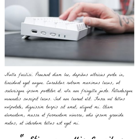
Nulla facilisi. Praesent diam leo, dapibus ultricies porta in,
tincidunt eget augue. Curabitur rutrum maximus lacus, ut
scelerisque ipsum porttitor et. In non fringilla justo. Pellentesque
venenatis suscipit lacus. Sed non laoreet elit. Fusce vel tellus
vulputate, dignissim turpis sit amet, aliquet mi. Etiam
elementum, massa et fermentum viverra, odio ipsum gravida
metus, at interdum tellus est eget mi.