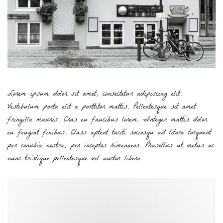
Lorem ipsum dolor sit amet, consectetur adipiscing elit.
Vestibulum porta elit a porttitor mattis. Pellentesque sit amet
fringilla mauris. Cras eu faucibus lorem. Integer mattis dolor
eu feugiat finibus. Class aptent taciti sociosqu ad litora torquent
per conubia nostra, per inceptos himenaeos. Phasellus ut metus ac
nunc tristique pellentesque vel auctor libero.