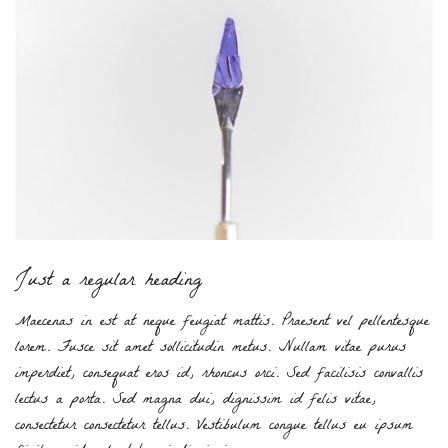
Just a regular heading
Maecenas in est at neque feugiat mattis. Praesent vel pellentesque
lorem. Fusce sit amet sollicitudin metus. Nullam vitae purus
imperdiet, consequat eros id, rhoncus orci. Sed facilisis convallis
lectus a porta. Sed magna dui, dignissim id felis vitae,
consectetur consectetur tellus. Vestibulum congue tellus eu ipsum